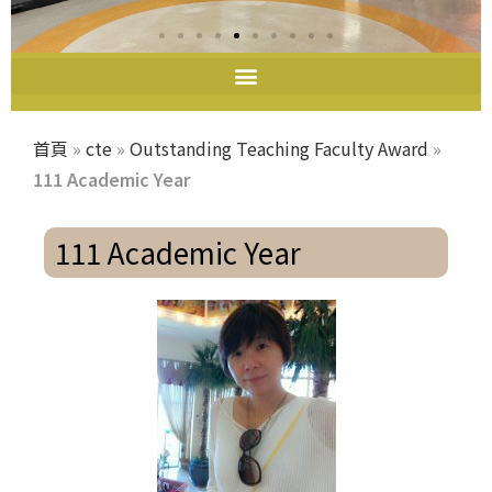
首頁
»
cte
»
Outstanding Teaching Faculty Award
»
111 Academic Year
111 Academic Year