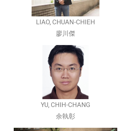
LIAO, CHUAN-CHIEH
廖川傑
YU, CHIH-CHANG
余執彰