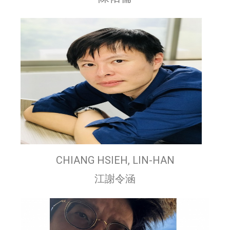
CHIANG HSIEH, LIN-HAN
江謝令涵