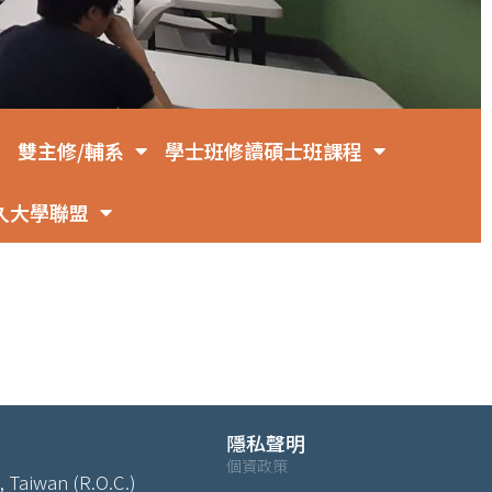
雙主修/輔系
學士班修讀碩士班課程
久大學聯盟
隱私聲明
個資政策
, Taiwan (R.O.C.)