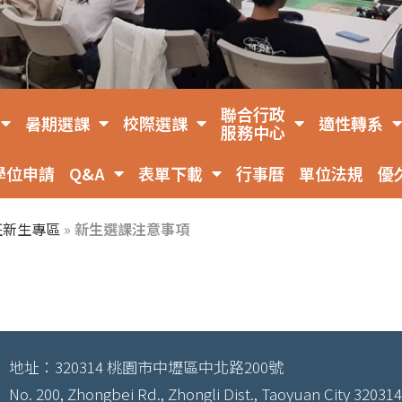
聯合行政
暑期選課
校際選課
適性轉系
服務中心
學位申請
Q&A
表單下載
行事曆
單位法規
優
班新生專區
»
新生選課注意事項
地址：320314 桃園市中壢區中北路200號
No. 200, Zhongbei Rd., Zhongli Dist., Taoyuan City 320314