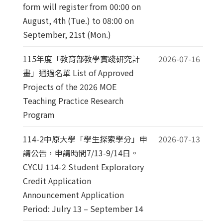
form will register from 00:00 on
August, 4th (Tue.) to 08:00 on
September, 21st (Mon.)
115年度「教育部教學實踐研究計
2026-07-16
畫」通過名單 List of Approved
Projects of the 2026 MOE
Teaching Practice Research
Program
114-2中原大學「學生探索學分」申
2026-07-13
請公告，申請時間7/13-9/14日。
CYCU 114-2 Student Exploratory
Credit Application
Announcement Application
Period: Julry 13 – September 14