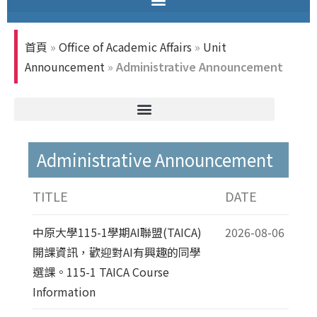
首頁
»
Office of Academic Affairs
»
Unit
Announcement
»
Administrative Announcement
Administrative Announcement
TITLE
DATE
中原大學115-1學期AI聯盟(TAICA)
2026-08-06
開課資訊，歡迎對AI有興趣的同學
選課。115-1 TAICA Course
Information