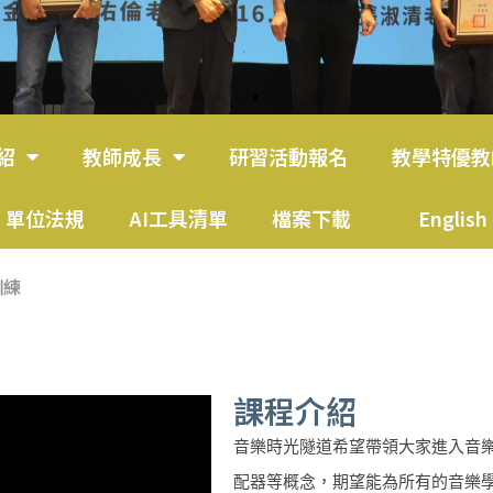
紹
教師成長
研習活動報名
教學特優教
單位法規
AI工具清單
檔案下載
English
訓練
課程介紹
音樂時光隧道希望帶領大家進入音
配器等概念，期望能為所有的音樂