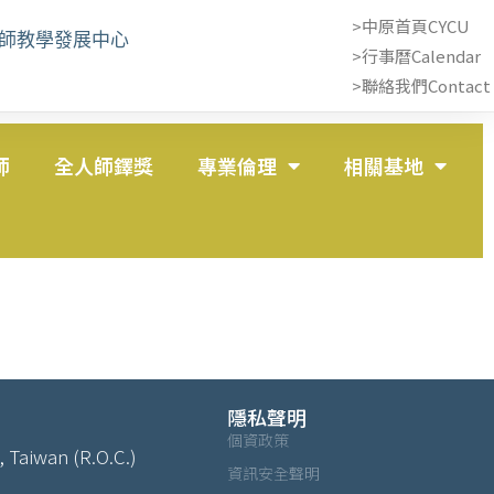
>中原首頁CYCU
教師教學發展中心
>行事曆Calendar
>聯絡我們Contact 
師
全人師鐸獎
專業倫理
相關基地
隱私聲明
個資政策
, Taiwan (R.O.C.)
資訊安全聲明