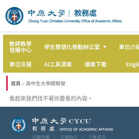
教師教學
學生雙語化推動辦公室
單位介
發展中心
單位法規
AI工具清單
檔案下載
Engl
首頁
»
高中生大學體驗營
看起來我們找不著你要看的內容。
校園地圖 /
交通指引 /
分機資訊