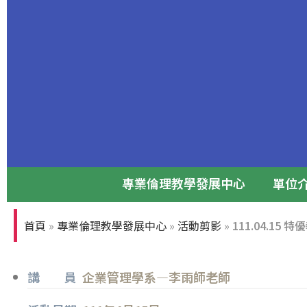
專業倫理教學發展中心
單位
專業倫理論壇
首頁
»
專業倫理教學發展中心
»
活動剪影
»
111.04.15
張光正董事長與前台大校長孫震教授
講 員
企業管理學系—李雨師老師