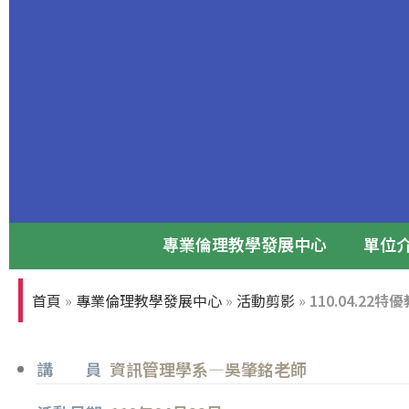
專業倫理教學發展中心
單位
專業倫理論壇
首頁
»
專業倫理教學發展中心
»
活動剪影
»
110.04.22
張光正董事長與前台大校長孫震教授
講 員
資訊管理學系—吳肇銘老師