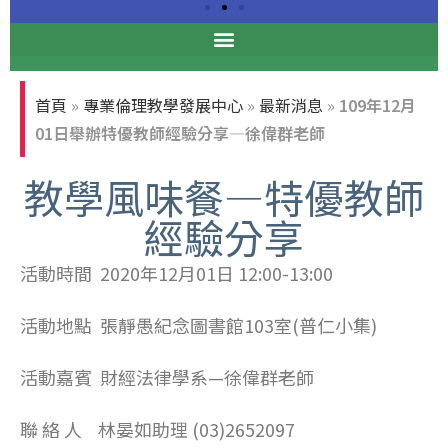
專業倫理論壇
首頁
»
專業倫理教學發展中心
»
最新消息
»
109年12月
張光正董事長與前台大校長孫震
01日舉辦特優教師經驗分享—徐偉群老師
教授合影
教學風味餐—特優教師
經驗分享
活動時間 2020年
12
月01日
12:00-13:00
活動地點 張靜愚紀念圖書館
103
室
(
普仁小集
)
活動嘉賓 財經法律學系
—徐偉群
老師
聯 絡 人 林晏如助理
(03)2652097