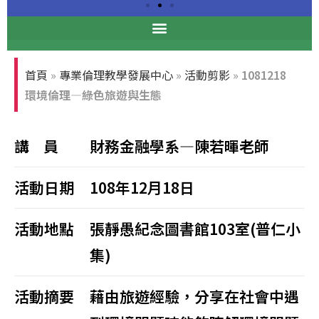
專業倫理論壇
首頁
»
專業倫理教學發展中心
»
活動剪影
»
1081218
張光正董事長與前台大校長孫震
環境倫理—綠色旅遊與生態
教授合影
講 員
財務金融學系—陳若暉老師
活動日期
108年12月18日
活動地點
張靜愚紀念圖書館103室(普仁小
集)
活動摘要
藉由旅遊經驗，分享在社會中遇