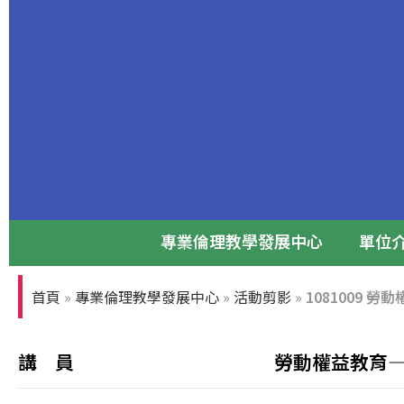
專業倫理教學發展中心
單位
專業倫理論壇
首頁
»
專業倫理教學發展中心
»
活動剪影
»
1081009 
張光正董事長與前台大校長孫震教授
講 員
勞動權益教育—