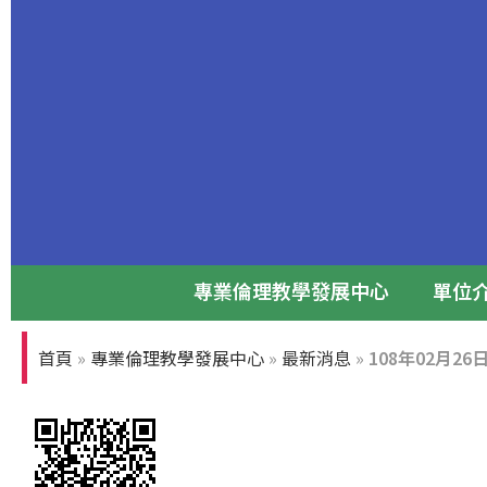
專業倫理教學發展中心
單位
專業倫理論壇
首頁
»
專業倫理教學發展中心
»
最新消息
»
108年02月
張光正董事長與前台大校長孫震教授