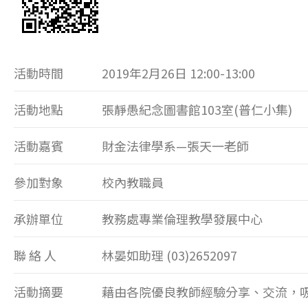
活動時間
2019年2月
26
日
12:00-13:00
活動地點
張靜愚紀念圖書館
103
室
(
普仁小集
)
活動嘉賓
財金法律學系
—
張天一老師
參加對象
校內教職員
承辦單位
教務處專業倫理教學發展中心
聯 絡 人
林晏如助理
(03)2652097
活動摘要
藉由各院優良教師經驗分享、交流，