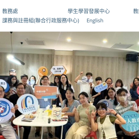
教務處
學生學習發展中心
課務與註冊組(聯合行政服務中心)
English