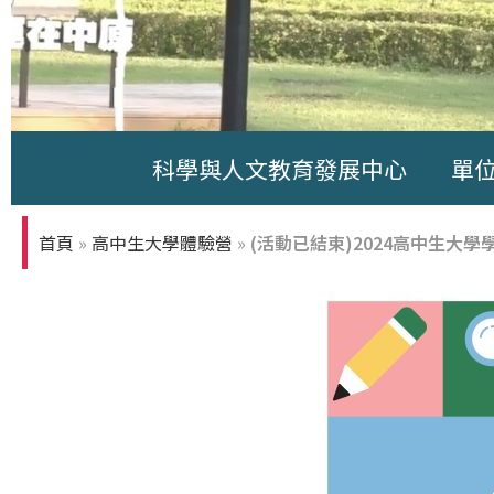
科學與人文教育發展中心
單
中原大學-你
知多少
首頁
»
高中生大學體驗營
»
(活動已結束)2024高中生大