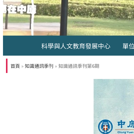
科學與人文教育發展中心
單
中原大學-你
知多少
首頁
»
知識通訊季刊
»
知識通訊季刊第6期