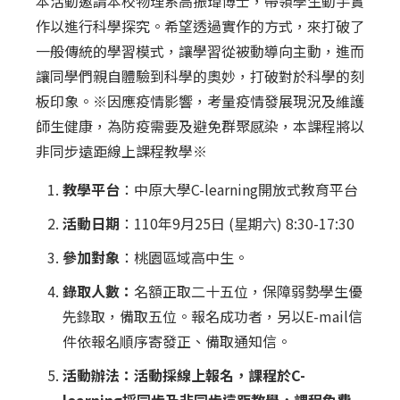
本活動邀請本校物理系高振瑋博士，帶領學生動手實
作以進行科學探究。希望透過實作的方式，來打破了
一般傳統的學習模式，讓學習從被動導向主動，進而
讓同學們親自體驗到科學的奧妙，打破對於科學的刻
板印象。※因應疫情影響，考量疫情發展現況及維護
師生健康，為防疫需要及避免群聚感染，本課程將以
非同步遠距線上課程教學※
教學平台
：中原大學C-learning開放式教育平台
活動日期
：110年9月25日 (星期六) 8:30-17:30
參加對象
：桃園區域高中生。
錄取人數：
名額正取二十五位，保障弱勢學生優
先錄取，備取五位。報名成功者，另以E-mail信
件依報名順序寄發正、備取通知信。
活動辦法：活動採線上報名，課程於C-
learning採同步及非同步遠距教學，課程免費