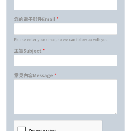
您的電子郵件Email
*
Please enter your email, so we can follow up with you.
*
主旨Subject
*
您
的
電
子
意見內容Message
*
郵
件
E
m
a
i
l
*