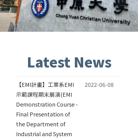
Latest News
【EMI計畫】工業系EMI
2022-06-08
示範課程期末展演(EMI
Demonstration Course -
Final Presentation of
the Department of
Industrial and System