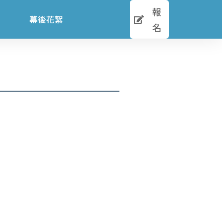
報
幕後花絮
名